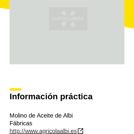
aceite hasta hace unos años. Con la puesta en
marcha de las nuevas instalaciones en el año 1995,
dejó de funcionar.
Para acabar la visita, se ofrece una
pequeña
degustación
de pan con aceite, aceitunas y vino
mientras se visualiza un
documental
sobre la
recogida de la aceituna. También existe una
tienda
donde se puede comprar no solo el aceite que se
produce, sino también una extensa variedad de
productos de la red de agrotiendas que se extiende
por toda Cataluña.
Información práctica
Molino de Aceite de Albi
Fábricas
http://www.agricolaalbi.es