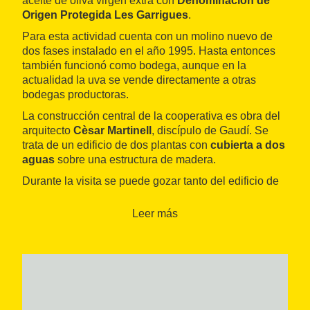
aceite de oliva virgen extra con
Denominación de
Origen Protegida Les Garrigues
.
Para esta actividad cuenta con un molino nuevo de
dos fases instalado en el año 1995. Hasta entonces
también funcionó como bodega, aunque en la
actualidad la uva se vende directamente a otras
bodegas productoras.
La construcción central de la cooperativa es obra del
arquitecto
Cèsar Martinell
, discípulo de Gaudí. Se
trata de un edificio de dos plantas con
cubierta a dos
aguas
sobre una estructura de madera.
Durante la visita se puede gozar tanto del edificio de
estilo modernista como de las modernas instalaciones
del molino, gracias a las precisas explicaciones que
Leer más
da el
guía
sobre el proceso de elaboración del aceite.
También se visita el antiguo molino, que data del año
1919, cuando se constituyó la sociedad cooperativa.
Funcionaba con un
sistema de piedras
y
prensas
que se ha mantenido intacto, lo que permite a los
visitantes hacerse una idea de cómo se producía el