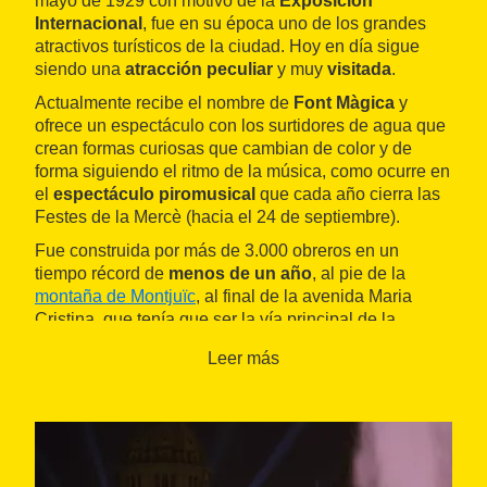
mayo de 1929 con motivo de la
Exposición
Internacional
, fue en su época uno de los grandes
atractivos turísticos de la ciudad. Hoy en día sigue
siendo una
atracción peculiar
y muy
visitada
.
Actualmente recibe el nombre de
Font Màgica
y
ofrece un espectáculo con los surtidores de agua que
crean formas curiosas que cambian de color y de
forma siguiendo el ritmo de la música, como ocurre en
el
espectáculo piromusical
que cada año cierra las
Festes de la Mercè (hacia el 24 de septiembre).
Fue construida por más de 3.000 obreros en un
tiempo récord de
menos de un año
, al pie de la
montaña de Montjuïc
, al final de la avenida Maria
Cristina, que tenía que ser la vía principal de la
exposición. El proyecto se completó con cascadas y
Leer más
fuentes instaladas en varios lugares de la avenida.
El conjunto de las fuentes fue reconstruido y renovado
en 1954. En los años setenta se llevaron a cabo
nuevas obras de renovación y mantenimiento,
añadiendo un
nuevo sistema de control electrónico