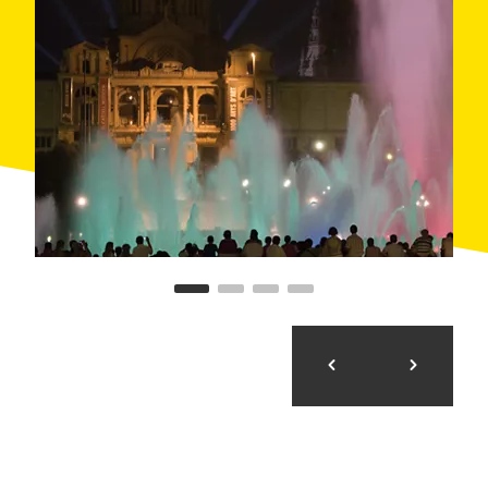
e incorporando el
sonido al juego
de luces y agua.
La renovación que se hizo para los
Juegos
Olímpicos de 1992
enseguida demostró ser
insuficiente y la fuente fue sometida de nuevo a una
profunda mejora entre los años 1994 y 1998.
El lago tiene unas dimensiones de 50 x 65 metros y
una capacidad de tres millones de litros de agua que
cinco grupos de bombas y 3.620 toberas proyectan en
un caudal total en circulación de 2.600 litros por
segundo y con una altura máxima de 54 metros.
La
iluminación
es todo un
prodigio de ingeniería
y
está basada en 120 prismas pentagonales y 4.760
luces de cono concéntrico que, a medida que van
rotando, producen infinidad de tonalidades.
Entre los años 1930 y 1960
Carles Buïgas
también
proyectó otras fuentes luminosas (muchas todavía en
funcionamiento) en ciudades como París, Nueva York,
Vichy, Roma, Casablanca, Bruselas, Dubai o Mont-
real. Era hijo del arquitecto Gaietà Buïgas,
responsable, entre otras obras, del
monumento a