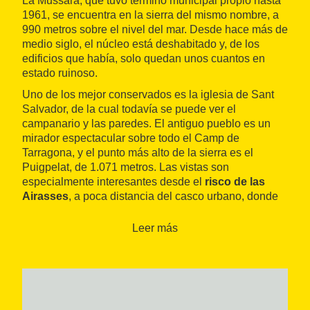
La Mussara, que tuvo término municipal propio hasta
1961, se encuentra en la sierra del mismo nombre, a
990 metros sobre el nivel del mar. Desde hace más de
medio siglo, el núcleo está deshabitado y, de los
edificios que había, solo quedan unos cuantos en
estado ruinoso.
Uno de los mejor conservados es la iglesia de Sant
Salvador, de la cual todavía se puede ver el
campanario y las paredes. El antiguo pueblo es un
mirador espectacular sobre todo el Camp de
Tarragona, y el punto más alto de la sierra es el
Puigpelat, de 1.071 metros. Las vistas son
especialmente interesantes desde el
risco de las
Airasses
, a poca distancia del casco urbano, donde
había un refugio de excursionistas, construido en
1926, ahora en ruinas.
Leer más
La localidad era de origen sarraceno y las primeras
referencias documentales que se tienen son de
finales del siglo XII. Con muchas fluctuaciones de
población, los conflictos bélicos de los siglos XIX y
XX y la mala calidad de las tierras para desarrollar la