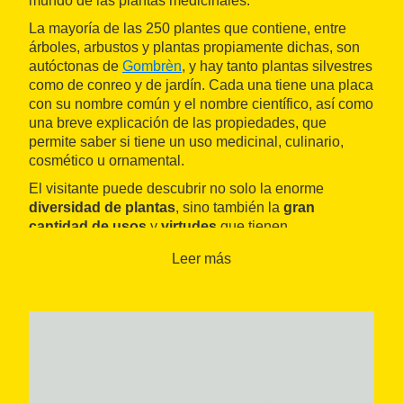
mundo de las plantas medicinales.
La mayoría de las 250 plantes que contiene, entre
árboles, arbustos y plantas propiamente dichas, son
autóctonas de
Gombrèn
, y hay tanto plantas silvestres
como de conreo y de jardín. Cada una tiene una placa
con su nombre común y el nombre científico, así como
una breve explicación de las propiedades, que
permite saber si tiene un uso medicinal, culinario,
cosmético u ornamental.
El visitante puede descubrir no solo la enorme
diversidad de plantas
, sino también la
gran
cantidad de usos
y
virtudes
que tienen,
especialmente notable en el aspecto medicinal:
Leer más
diuréticas, relajantes, tonificantes, sedantes,
digestivas, remineralizantes, etcétera. Así, por
ejemplo, el centro permite conocer plantas tan
fascinantes como el arroz de bruja, la hierba de
serpiente o la matafuego, así como dejarnos ver todo
lo que contienen las hojas del aloe, el tomillo, el
azafrán o la lavanda.