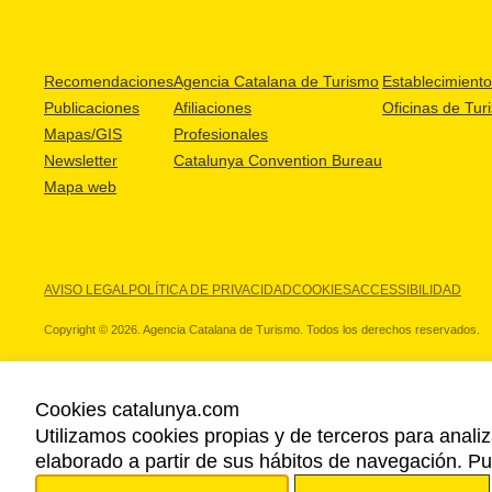
Recomendaciones
Agencia Catalana de Turismo
Establecimientos
Publicaciones
Afiliaciones
Oficinas de Tur
Mapas/GIS
Profesionales
Newsletter
Catalunya Convention Bureau
Mapa web
AVISO LEGAL
POLÍTICA DE PRIVACIDAD
COOKIES
ACCESSIBILIDAD
Copyright © 2026. Agencia Catalana de Turismo. Todos los derechos reservados.
Cookies catalunya.com
Utilizamos cookies propias y de terceros para analiz
NUESTROS PARTNERS
elaborado a partir de sus hábitos de navegación. 