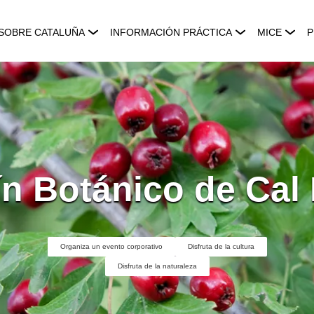
SOBRE CATALUÑA
INFORMACIÓN PRÁCTICA
MICE
P
ín Botánico de Cal 
Organiza un evento corporativo
Disfruta de la cultura
Disfruta de la naturaleza