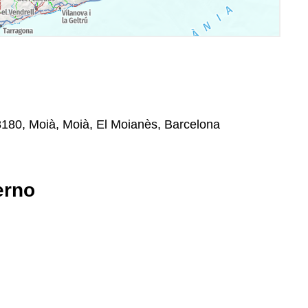
08180, Moià, Moià, El Moianès, Barcelona
erno