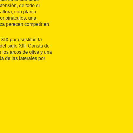
xtensión, de todo el
altura, con planta
or pináculos, una
aza parecen competir en
 XIX para sustituir la
el siglo XIII. Consta de
n los arcos de ojiva y una
a de las laterales por