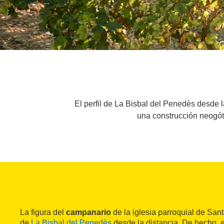
El perfil de La Bisbal del Penedès desde 
una construcción neogóti
La figura del
campanario
de la iglesia parroquial de Santa
de
La Bisbal del Penedès
desde la distancia. De hecho, 