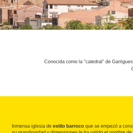
Conocida como la "catedral" de Garrigues 
Inmensa iglesia de
estilo barroco
que se empezó a const
su grandiosidad y dimensiones le ha valido el nombre de