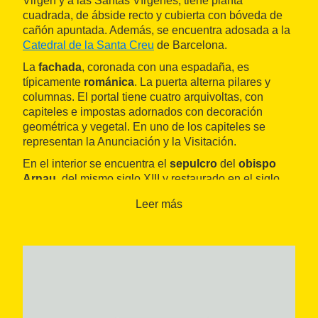
Virgen y a las Santas Vírgenes, tiene planta
cuadrada, de ábside recto y cubierta con bóveda de
cañón apuntada. Además, se encuentra adosada a la
Catedral de la Santa Creu
de Barcelona.
La
fachada
, coronada con una espadaña, es
típicamente
románica
. La puerta alterna pilares y
columnas. El portal tiene cuatro arquivoltas, con
capiteles e impostas adornados con decoración
geométrica y vegetal. En uno de los capiteles se
representan la Anunciación y la Visitación.
En el interior se encuentra el
sepulcro
del
obispo
Arnau
, del mismo siglo XIII y restaurado en el siglo
XIX, así como el sarcófago del siglo XIV del
Leer más
canónigo Francesc de Santa Coloma
, situado en
un arcosolio y coronado con un relieve sobre cristal
azul que representa el Calvario. Debajo de este, y de
la misma época, está la
losa sepulcral
del caballero
Jaufred de Santa Coloma.
La pila de agua bendita (siglo XIV) es de mármol. La
pintura del tímpano del portal es obra de
Joan