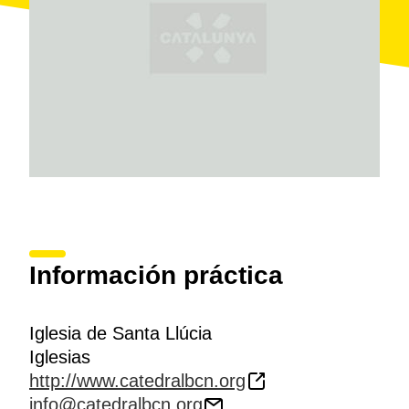
Llimona
(1868-1926) y está hecha a principios del
siglo XX. Como curiosidad, en la fachada, en el
vértice de la esquina, se puede observar grabada una
cana
, medida oficial catalana de longitud, utilizada
por los menestrales en los siglos pasados.
Se puede acceder al interior de la capilla a través del
claustro de la Catedral o por su propia entrada,
situada en la calle de Santa Llúcia.
Información práctica
Iglesia de Santa Llúcia
Iglesias
http://www.catedralbcn.org
info@catedralbcn.org