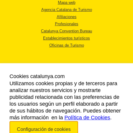
Mapa web
Agencia Catalana de Turismo
Afiliaciones
Profesionales
Catalunya Convention Bureau
Establecimientos turísticos
Oficinas de Turismo
Cookies catalunya.com
Utilizamos cookies propias y de terceros para
AVISO LEGAL
analizar nuestros servicios y mostrarte
POLÍTICA DE PRIVACIDAD
publicidad relacionada con las preferencias de
COOKIES
los usuarios según un perfil elaborado a partir
ACCESSIBILIDAD
de sus hábitos de navegación. Puedes obtener
más información en la
Política de Cookies
.
Copyright © 2026. Agencia Catalana de Turismo. Todos los derechos
Configuración de cookies