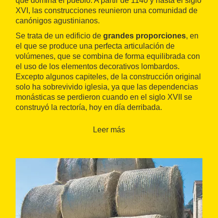
que domina el pueblo. A partir de 1140 y hasta el siglo
XVI, las construcciones reunieron una comunidad de
canónigos agustinianos.
Se trata de un edificio de
grandes proporciones
, en
el que se produce una perfecta articulación de
volúmenes, que se combina de forma equilibrada con
el uso de los elementos decorativos lombardos.
Excepto algunos capiteles, de la construcción original
solo ha sobrevivido iglesia, ya que las dependencias
monásticas se perdieron cuando en el siglo XVII se
construyó la rectoría, hoy en día derribada.
La iglesia es de planta de cruz latina, con
una nave
y
Leer más
tres ábsides semicirculares
. En la intersección de la
nave con el crucero se levanta una cúpula. Bajo la
cubierta del cimborio, de doce lados y único en
Cataluña, hay un friso de ventanas ciegas. La fachada
de poniente cuenta con una elaborada composición
en seis plafones distribuidos en dos registros y el
portal de arco redondo.
Se puede visitar el exterior de la iglesia haciendo
ruta