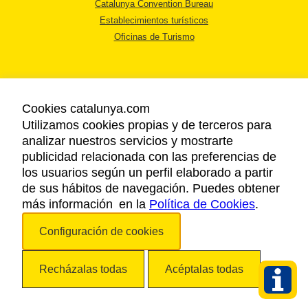
Catalunya Convention Bureau
Establecimientos turísticos
Oficinas de Turismo
Cookies catalunya.com
Utilizamos cookies propias y de terceros para
AVISO LEGAL
analizar nuestros servicios y mostrarte
POLÍTICA DE PRIVACIDAD
publicidad relacionada con las preferencias de
COOKIES
los usuarios según un perfil elaborado a partir
ACCESSIBILIDAD
de sus hábitos de navegación. Puedes obtener
más información en la
Política de Cookies
.
Copyright © 2026. Agencia Catalana de Turismo. Todos los derechos
Configuración de cookies
reservados.
Recházalas todas
Acéptalas todas