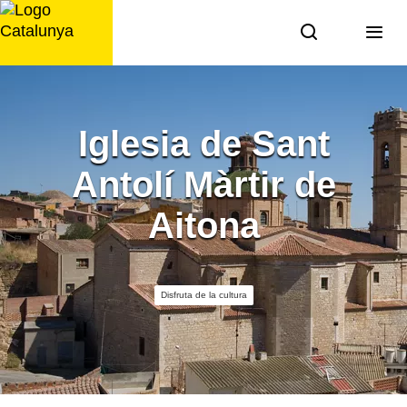
Saltar
al
contenido
Iglesia de Sant
Antolí Màrtir de
Aitona
Disfruta de la cultura