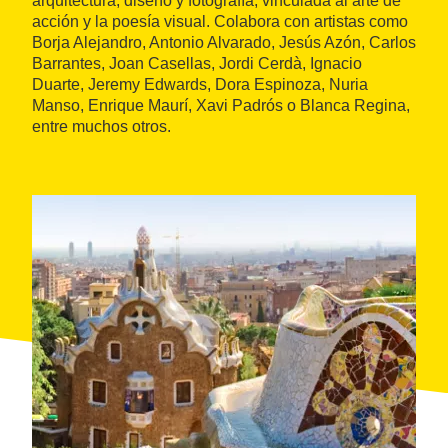
arquitectura, diseño y fotografía, vinculada al arte de
acción y la poesía visual. Colabora con artistas como
Borja Alejandro, Antonio Alvarado, Jesús Azón, Carlos
Barrantes, Joan Casellas, Jordi Cerdà, Ignacio
Duarte, Jeremy Edwards, Dora Espinoza, Nuria
Manso, Enrique Maurí, Xavi Padrós o Blanca Regina,
entre muchos otros.