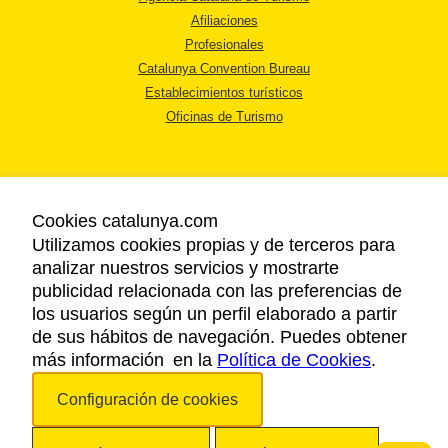
Afiliaciones
Profesionales
Catalunya Convention Bureau
Establecimientos turísticos
Oficinas de Turismo
Cookies catalunya.com
Utilizamos cookies propias y de terceros para
AVISO LEGAL
analizar nuestros servicios y mostrarte
POLÍTICA DE PRIVACIDAD
publicidad relacionada con las preferencias de
COOKIES
los usuarios según un perfil elaborado a partir
ACCESSIBILIDAD
de sus hábitos de navegación. Puedes obtener
más información en la
Política de Cookies
.
Copyright © 2026. Agencia Catalana de Turismo. Todos los derechos
Configuración de cookies
reservados.