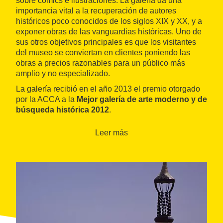
sobre cómics e ilustraciones. La galería da una
importancia vital a la recuperación de autores
históricos poco conocidos de los siglos XIX y XX, y a
exponer obras de las vanguardias históricas. Uno de
sus otros objetivos principales es que los visitantes
del museo se conviertan en clientes poniendo las
obras a precios razonables para un público más
amplio y no especializado.
La galería recibió en el año 2013 el premio otorgado
por la ACCA a la
Mejor galería de arte moderno y de
búsqueda histórica 2012
.
Leer más