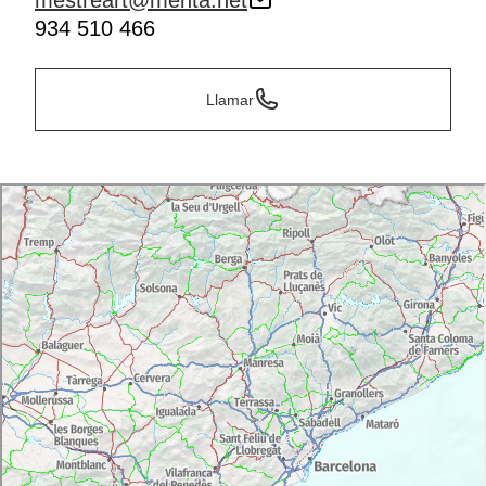
mestreart@menta.net
934 510 466
Llamar