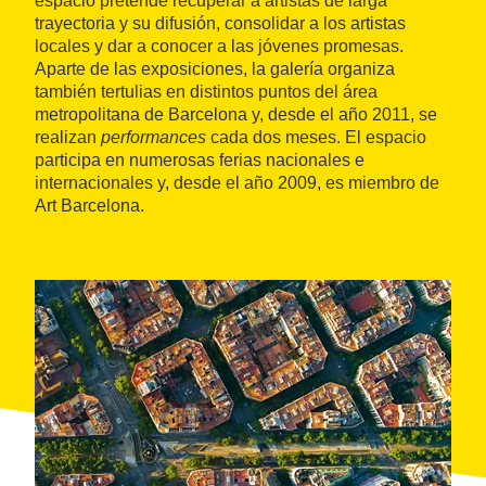
espacio pretende recuperar a artistas de larga
trayectoria y su difusión, consolidar a los artistas
locales y dar a conocer a las jóvenes promesas.
Aparte de las exposiciones, la galería organiza
también tertulias en distintos puntos del área
metropolitana de Barcelona y, desde el año 2011, se
realizan
performances
cada dos meses. El espacio
participa en numerosas ferias nacionales e
internacionales y, desde el año 2009, es miembro de
Art Barcelona.