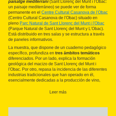
paisatge mediterrani
(Sant Llorenç del Munt i l'Obac:
un paisaje mediterráneo) se puede ver de forma
permanente en el
Centre Cultural Casanova de l'Obac
(Centro Cultural Casanova de l'Obac) situado en
pleno
Parc Natural de Sant Llorenç del Munt i l'Obac
(Parque Natural de Sant Llorenç del Munt y L'Obac).
Está distribuido en tres salas y se estructura a través
de paneles informativos.
La muestra, que dispone de un cuaderno pedagógico
específico, profundiza en
tres ámbitos temáticos
diferenciados. Por un lado, explica la formación
geológica del macizo de Sant Llorenç del Munt i
l'Obac. Por otro, repasa la incidencia de las diferentes
industrias tradicionales que han operado en él,
esencialmente dedicadas a la producción de vino,
carbón y hielo. Y finalmente descubre la figura del
bandolero local conocido como Capablanca.
Leer más