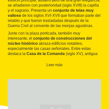
edificio principal, austero pero de una gran elegancia,
se añadieron con posterioridad (siglo XVIII) la capilla
y el sagrario. Presenta un
conjunto de telas muy
valioso
de los siglos XVI-XVII que formaban parte del
retablo y que fueron trasladadas después de la
Guerra Civil al convento de las monjas agustinas.
Junto con la plaza porticada, también muy
interesante, el
conjunto de construcciones del
núcleo histórico
abraza edificios notables,
especialmente las casas señoriales. Entre estas
destaca la
Casa de la Comanda
(siglo XV), antigua
sede de los comendadores, o la
Casa de Mossèn
Domingo Solà
(fundador de la Obra Social
Leer más
Ekumene), que se acaba de restaurar.
También encontramos una serie de
casas señoriales
barrocas
en las calles de la Puríssima y de Sant
Cristòfol, y una retahíla de pequeñas y
encantadoras
calles
, como la calle del Embut, la del Carme o la
plazoleta de los Frares.
Más recientes son las
edificaciones modernistas
y