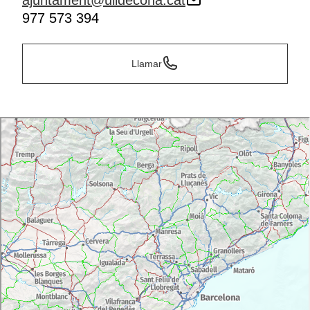
ajuntament@ulldecona.cat
977 573 394
Llamar