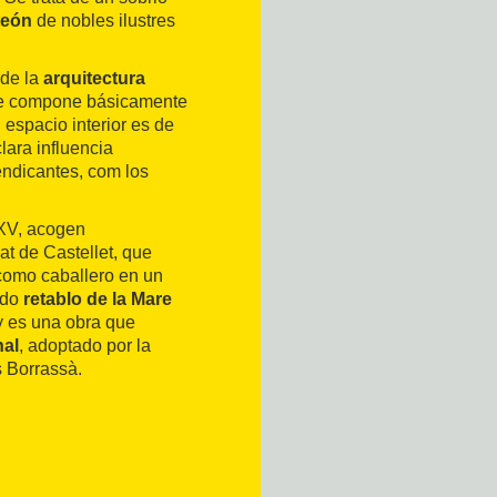
teón
de nobles ilustres
 de la
arquitectura
 se compone básicamente
l espacio interior es de
ara influencia
endicantes, com los
 XV, acogen
t de Castellet, que
como caballero en un
ido
retablo de la Mare
 y es una obra que
nal
, adoptado por la
s Borrassà.