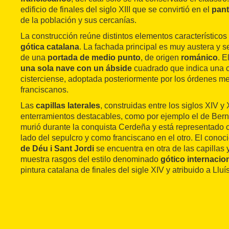
edificio de finales del siglo XIII que se convirtió en el
pan
de la población y sus cercanías.
La construcción reúne distintos elementos característicos
gótica catalana
. La fachada principal es muy austera y
de una
portada de medio punto
, de origen
románico
. E
una sola nave con un ábside
cuadrado que indica una cl
cisterciense, adoptada posteriormente por los órdenes m
franciscanos.
Las
capillas laterales
, construidas entre los siglos XIV y
enterramientos destacables, como por ejemplo el de Berna
murió durante la conquista Cerdeña y está representado 
lado del sepulcro y como franciscano en el otro. El conoc
de Déu i Sant Jordi
se encuentra en otra de las capillas
muestra rasgos del estilo denominado
gótico internacio
pintura catalana de finales del sigle XIV y atribuido a Lluí