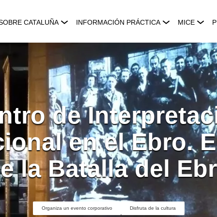
SOBRE CATALUÑA
INFORMACIÓN PRÁCTICA
MICE
P
ntro de Interpretac
cional en el Ebro. 
e la Batalla del Eb
Organiza un evento corporativo
Disfruta de la cultura