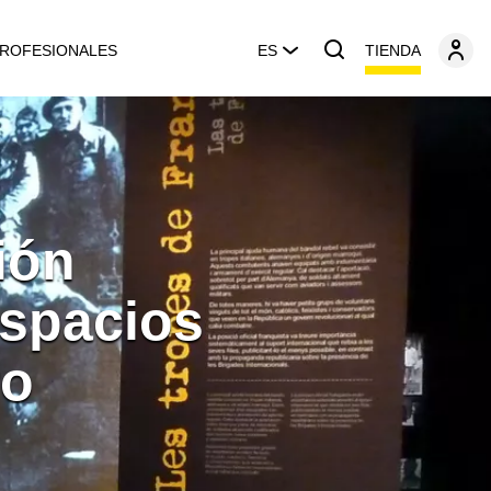
TIENDA
ROFESIONALES
ES
ión
Espacios
ro