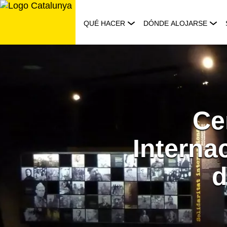
Saltar
al
QUÉ HACER
DÓNDE ALOJARSE
contenido
Ce
Interna
d