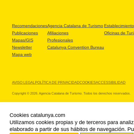
Recomendaciones
Agencia Catalana de Turismo
Establecimientos
Publicaciones
Afiliaciones
Oficinas de Tur
Mapas/GIS
Profesionales
Newsletter
Catalunya Convention Bureau
Mapa web
AVISO LEGAL
POLÍTICA DE PRIVACIDAD
COOKIES
ACCESSIBILIDAD
Copyright © 2026. Agencia Catalana de Turismo. Todos los derechos reservados.
Cookies catalunya.com
Utilizamos cookies propias y de terceros para analiz
NUESTROS PARTNERS
elaborado a partir de sus hábitos de navegación. 