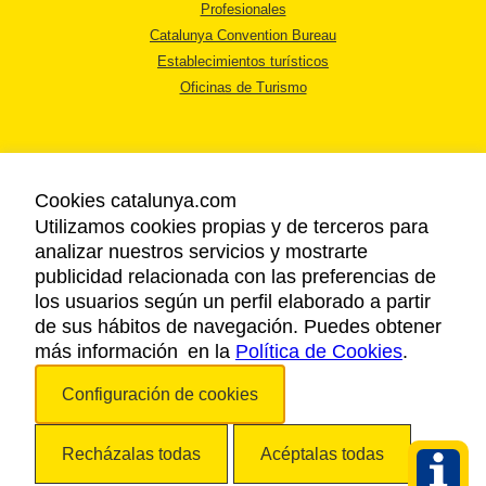
Profesionales
Catalunya Convention Bureau
Establecimientos turísticos
Oficinas de Turismo
Cookies catalunya.com
Utilizamos cookies propias y de terceros para
AVISO LEGAL
analizar nuestros servicios y mostrarte
POLÍTICA DE PRIVACIDAD
publicidad relacionada con las preferencias de
COOKIES
los usuarios según un perfil elaborado a partir
ACCESSIBILIDAD
de sus hábitos de navegación. Puedes obtener
más información en la
Política de Cookies
.
Copyright © 2026. Agencia Catalana de Turismo. Todos los derechos
Configuración de cookies
reservados.
Recházalas todas
Acéptalas todas