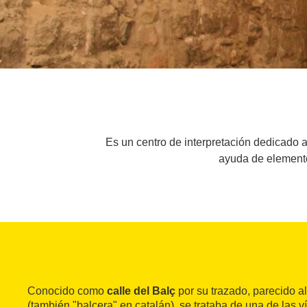
Es un centro de interpretación dedicado 
ayuda de elementos
Conocido como
calle del Balç
por su trazado, parecido 
(también "balcera" en catalán), se trataba de una de las 