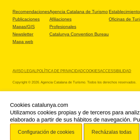
Recomendaciones
Agencia Catalana de Turismo
Establecimientos
Publicaciones
Afiliaciones
Oficinas de Tur
Mapas/GIS
Profesionales
Newsletter
Catalunya Convention Bureau
Mapa web
AVISO LEGAL
POLÍTICA DE PRIVACIDAD
COOKIES
ACCESSIBILIDAD
Copyright © 2026. Agencia Catalana de Turismo. Todos los derechos reservados.
Cookies catalunya.com
Utilizamos cookies propias y de terceros para analiz
NUESTROS PARTNERS
elaborado a partir de sus hábitos de navegación. 
Configuración de cookies
Recházalas todas