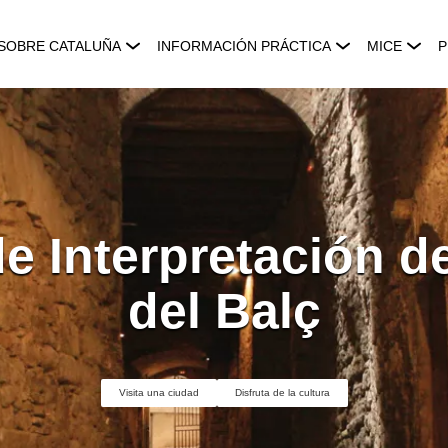
SOBRE CATALUÑA
INFORMACIÓN PRÁCTICA
MICE
P
e Interpretación de
del Balç
Visita una ciudad
Disfruta de la cultura