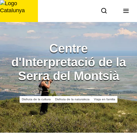
Saltar
al
contenido
Centre
d'Interpretació de la
Serra del Montsià
Disfruta de la cultura
Disfruta de la naturaleza
Viaja en familia