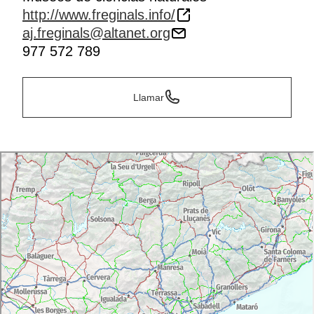
http://www.freginals.info/
aj.freginals@altanet.org
977 572 789
Llamar