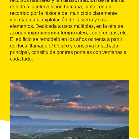
recursos naturales y la
transformación de la sierra
debido a la intervención humana, junto con un
recorrido por la historia del municipio claramente
vinculada a la explotación de la sierra y sus
elementos. Dedicada a usos múltiples, en la otra se
acogen
exposiciones temporales,
conferencias, etc.
El edificio se remodeló en los años ochenta a partir
del local llamado
el Centro
y conserva la fachada
principal, constituida por tres portales con ventanas a
cada lado.