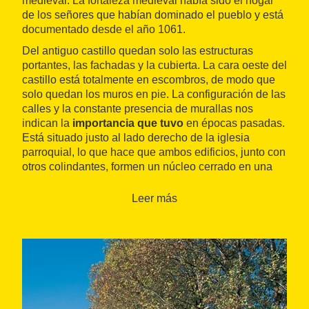
medieval. La fortaleza medieval había sido el hogar
de los señores que habían dominado el pueblo y está
documentado desde el año 1061.
Del antiguo castillo quedan solo las estructuras
portantes, las fachadas y la cubierta. La cara oeste del
castillo está totalmente en escombros, de modo que
solo quedan los muros en pie. La configuración de las
calles y la constante presencia de murallas nos
indican la
importancia que tuvo
en épocas pasadas.
Está situado justo al lado derecho de la iglesia
parroquial, lo que hace que ambos edificios, junto con
otros colindantes, formen un núcleo cerrado en una
plaza.
Leer más