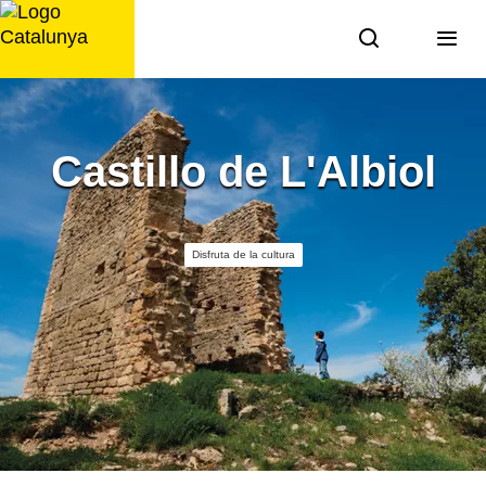
Saltar
al
contenido
Castillo de L'Albiol
Disfruta de la cultura