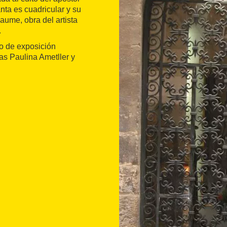
anta es cuadricular y su
aume, obra del artista
.
io de exposición
tas Paulina Ametller y