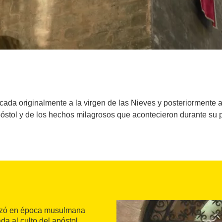
cada originalmente a la virgen de las Nieves y posteriormente 
póstol y de los hechos milagrosos que acontecieron durante su p
 alzó en época musulmana
ada al culto del apóstol