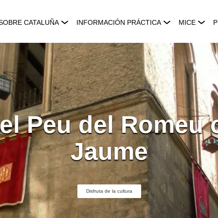
SOBRE CATALUÑA
INFORMACIÓN PRÁCTICA
MICE
P
del Peu del Romeu 
Jaume
Disfruta de la cultura