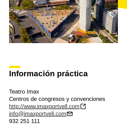
Además, los cines ponen sus equipamientos a
disposición de las empresas que lo deseen para la
presentación
de sus productos
, en un
entorno
innovador
y espectacular.
Fuera del recinto, el puerto y el casco antiguo de
Barcelona ofrecen todos sus atractivos: las
instalaciones del
puerto deportivo Marina Port Vell
,
el
Aquàrium
, el barrio de la
Barceloneta
, los
museos de Història de Catalunya y Marítim
, y muy
cerca de estos, la puerta de entrada al centro
histórico, a través de Las Ramblas.
Información práctica
Teatro Imax
Centros de congresos y convenciones
http://www.imaxportvell.com
info@imaxportvell.com
932 251 111