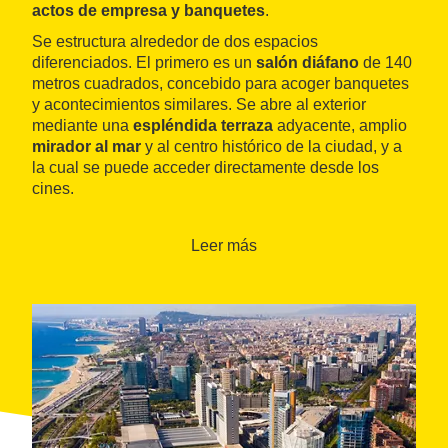
actos de empresa y banquetes
.
Se estructura alrededor de dos espacios
diferenciados. El primero es un
salón diáfano
de 140
metros cuadrados, concebido para acoger banquetes
y acontecimientos similares. Se abre al exterior
mediante una
espléndida terraza
adyacente, amplio
mirador
al mar
y al centro histórico de la ciudad, y a
la cual se puede acceder directamente desde los
cines.
El otro espacio es el
salón oval
, pensado para
actos
lúdicos
,
zonas de juegos
para niños,
actuaciones
Leer más
en directo
, etc. El acceso principal al edificio cuenta
también con un gran
vestíbulo de recepción,
donde
se organizan muy a menudo
exposiciones
.
Una prolongación natural de los alicientes que
proporciona el salón Barcino es, sin duda, la
programación de los
cines IMAX
. Dotados de
tres
tipos de tecnología de proyección
, Imax, Omnimax
y 3D, permiten al visitante sumergirse en una
experiencia cinematográfica
incomparable.