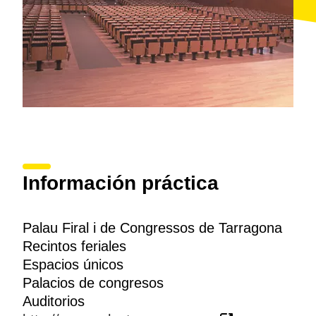
animada por una
franja litoral
de prestigio y por un
amplio abanico de posibilidades de ocio, entre los
que destacan sin duda los
deportes náuticos
y el
golf
.
Información práctica
Palau Firal i de Congressos de Tarragona
Recintos feriales
Espacios únicos
Palacios de congresos
Auditorios