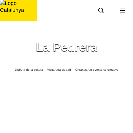
Saltar
al
contenido
La Pedrera
Disfruta de la cultura
Visita una ciudad
Organiza un evento corporativo