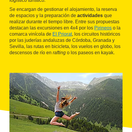
logístico turístico.
Se encargan de gestionar el alojamiento, la reserva
de espacios y la preparación de
actividades
que
realizar durante el tiempo libre. Entre sus propuestas
destacan las excursiones en 4x4 por los
Pirineos
o la
comarca vinícola de
El Priorat
, los circuitos históricos
por las juderías andaluzas de Córdoba, Granada y
Sevilla, las rutas en bicicleta, los vuelos en globo, los
descensos de río en
rafting
o los paseos en kayak.