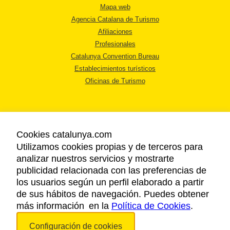
Mapa web
Agencia Catalana de Turismo
Afiliaciones
Profesionales
Catalunya Convention Bureau
Establecimientos turísticos
Oficinas de Turismo
Cookies catalunya.com
Utilizamos cookies propias y de terceros para
AVISO LEGAL
analizar nuestros servicios y mostrarte
POLÍTICA DE PRIVACIDAD
publicidad relacionada con las preferencias de
COOKIES
los usuarios según un perfil elaborado a partir
ACCESSIBILIDAD
de sus hábitos de navegación. Puedes obtener
más información en la
Política de Cookies
.
Copyright © 2026. Agencia Catalana de Turismo. Todos los derechos
Configuración de cookies