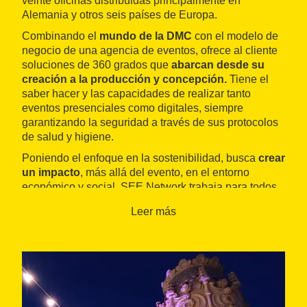
veinte oficinas distribuidas principalmente en
Alemania y otros seis países de Europa.
Combinando el
mundo de la DMC
con el modelo de
negocio de una agencia de eventos, ofrece al cliente
soluciones de 360 grados que
abarcan desde su
creación a la producción y concepción.
Tiene el
saber hacer y las capacidades de realizar tanto
eventos presenciales como digitales, siempre
garantizando la seguridad a través de sus protocolos
de salud y higiene.
Poniendo el enfoque en la sostenibilidad, busca
crear
un impacto
, más allá del evento, en el entorno
económico y social. SEE Network trabaja para todos
los sectores, pero sobre todo para los de la
Leer más
automoción, seguros y farmacológico.