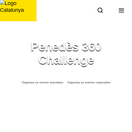
Saltar
al
contenido
Penedès 360
Challenge
Organiza un evento asociativo
Organiza un evento corporativo