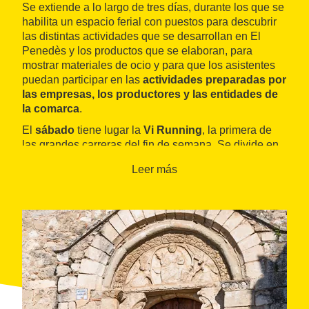
Se extiende a lo largo de tres días, durante los que se
habilita un espacio ferial con puestos para descubrir
las distintas actividades que se desarrollan en El
Penedès y los productos que se elaboran, para
mostrar materiales de ocio y para que los asistentes
puedan participar en las
actividades preparadas por
las empresas, los productores y las entidades de
la comarca
.
El
sábado
tiene lugar la
Vi Running
, la primera de
las grandes carreras del fin de semana. Se divide en
cuatro modalidades: la
Marató del Vi
(Maratón del
Leer más
Vino), de 42 km; la
Mitja d'Ull de Llebre
(Media de
Tempranillo), de 21 km; la
Popular del Xarel·lo
(Popular del Xarel·lo), de 10 km, y la
Caminada
(Caminata), de 21 km. Al final se hace la entrega de
premios.
La
Vi Cycling
se celebra el domingo, y los
participantes se pueden inscribir a primera hora.
También cuenta con varias categorías:
Pedals del Vi
(Pedales del Vino), una salida no competitiva en