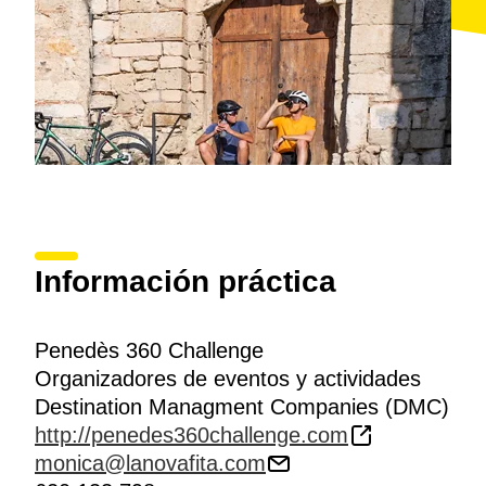
grava por caminos, pistas y carreteras secundarias; la
marcha de BTT
Pedals de Verema
(Pedales de
Vendimia), de 40 km, y, finalmente,
Pedals de Most
(Pedales de Mosto), una pedalada popular abierta a
todas las edades. El mismo día por la tarde tiene lugar
la entrega de premios, seguida del acto de cierre de la
P360C.
Información práctica
Penedès 360 Challenge
Organizadores de eventos y actividades
Destination Managment Companies (DMC)
http://penedes360challenge.com
monica@lanovafita.com