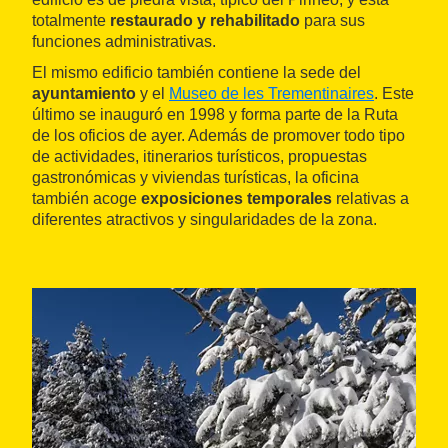
totalmente
restaurado y rehabilitado
para sus
funciones administrativas.
El mismo edificio también contiene la sede del
ayuntamiento
y el
Museo de les Trementinaires
. Este
último se inauguró en 1998 y forma parte de la Ruta
de los oficios de ayer. Además de promover todo tipo
de actividades, itinerarios turísticos, propuestas
gastronómicas y viviendas turísticas, la oficina
también acoge
exposiciones temporales
relativas a
diferentes atractivos y singularidades de la zona.