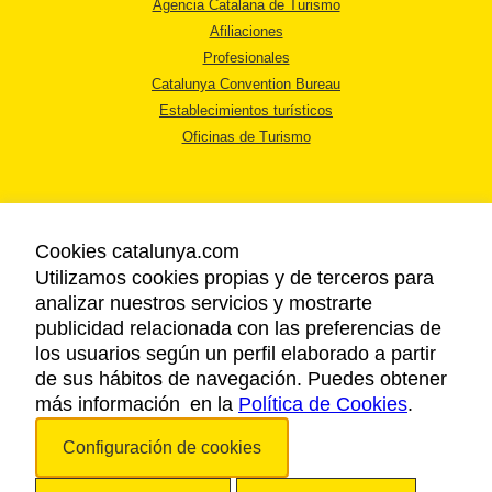
Agencia Catalana de Turismo
Afiliaciones
Profesionales
Catalunya Convention Bureau
Establecimientos turísticos
Oficinas de Turismo
Cookies catalunya.com
Utilizamos cookies propias y de terceros para
AVISO LEGAL
analizar nuestros servicios y mostrarte
POLÍTICA DE PRIVACIDAD
publicidad relacionada con las preferencias de
COOKIES
los usuarios según un perfil elaborado a partir
ACCESSIBILIDAD
de sus hábitos de navegación. Puedes obtener
más información en la
Política de Cookies
.
Copyright © 2026. Agencia Catalana de Turismo. Todos los derechos
Configuración de cookies
reservados.