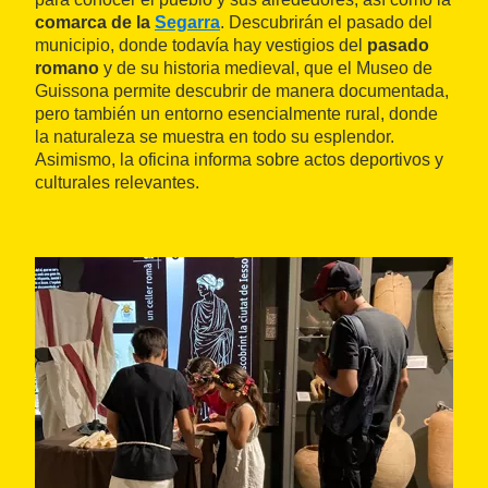
comarca de la
Segarra
. Descubrirán el pasado del
municipio, donde todavía hay vestigios del
pasado
romano
y de su historia medieval, que el Museo de
Guissona permite descubrir de manera documentada,
pero también un entorno esencialmente rural, donde
la naturaleza se muestra en todo su esplendor.
Asimismo, la oficina informa sobre actos deportivos y
culturales relevantes.