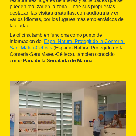
restaurantes, lugares de interés y actividades que se
pueden realizar en la zona. Entre sus propuestas
destacan las
visitas gratuitas
, con
audioguía
y en
varios idiomas, por los lugares más emblemáticos de
la ciudad.
La oficina también funciona como punto de
información del
Espai Natural Protegit de la Conreria-
Sant Mateu-Céllecs
(Espacio Natural Protegido de la
Conreria-Sant Mateu-Céllecs), también conocido
como
Parc de la Serralada de Marina
.