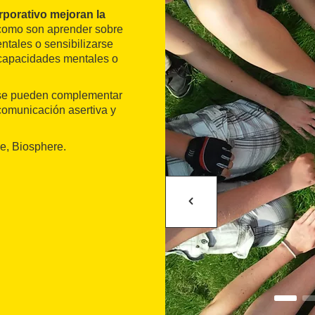
rporativo mejoran la
 como son aprender sobre
ntales o sensibilizarse
iscapacidades mentales o
 se pueden complementar
 comunicación asertiva y
e, Biosphere.