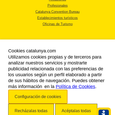
Profesionales
Catalunya Convention Bureau
Establecimientos turísticos
Oficinas de Turismo
Cookies catalunya.com
Utilizamos cookies propias y de terceros para
AVISO LEGAL
analizar nuestros servicios y mostrarte
POLÍTICA DE PRIVACIDAD
publicidad relacionada con las preferencias de
COOKIES
los usuarios según un perfil elaborado a partir
ACCESSIBILIDAD
de sus hábitos de navegación. Puedes obtener
más información en la
Política de Cookies
.
Copyright © 2026. Agencia Catalana de Turismo. Todos los derechos
Configuración de cookies
reservados.
Recházalas todas
Acéptalas todas