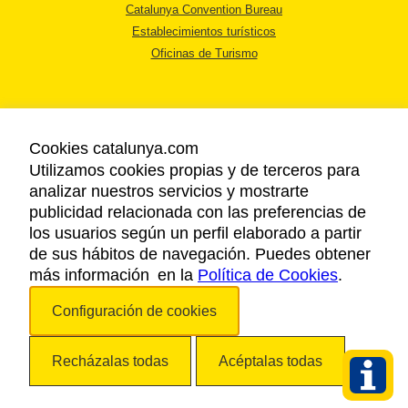
Catalunya Convention Bureau
Establecimientos turísticos
Oficinas de Turismo
Cookies catalunya.com
Utilizamos cookies propias y de terceros para
AVISO LEGAL
analizar nuestros servicios y mostrarte
POLÍTICA DE PRIVACIDAD
publicidad relacionada con las preferencias de
COOKIES
los usuarios según un perfil elaborado a partir
ACCESSIBILIDAD
de sus hábitos de navegación. Puedes obtener
más información en la
Política de Cookies
.
Copyright © 2026. Agencia Catalana de Turismo. Todos los derechos
Configuración de cookies
reservados.
Recházalas todas
Acéptalas todas