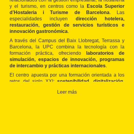
y el turismo, en centros como la
Escola Superior
d’Hostaleria i Turisme de Barcelona
. Las
especialidades incluyen
dirección hotelera,
restauración, gestión de servicios turísticos e
innovación gastronómica
.
A través del Campus del Baix Llobregat, Terrassa y
Barcelona, la UPC combina la tecnología con la
formación práctica, ofreciendo
laboratorios de
simulación, espacios de innovación, programas
de intercambio y prácticas internacionales
.
El centro apuesta por una formación orientada a los
retos del siglo XXI:
sostenibilidad, digitalización,
gestión inteligente y emprendimiento
. También
Leer más
colabora con empresas tecnológicas, cadenas
hoteleras e instituciones públicas para garantizar la
aplicabilidad de la formación al mundo real.