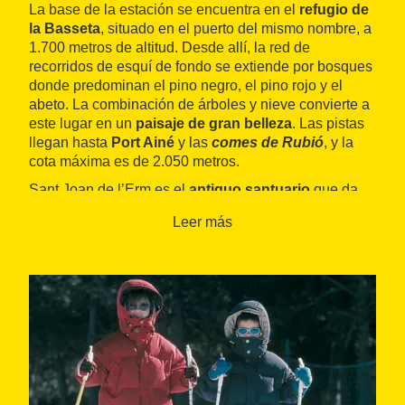
La base de la estación se encuentra en el
refugio de
la Basseta
, situado en el puerto del mismo nombre, a
1.700 metros de altitud. Desde allí, la red de
recorridos de esquí de fondo se extiende por bosques
donde predominan el pino negro, el pino rojo y el
abeto. La combinación de árboles y nieve convierte a
este lugar en un
paisaje de gran belleza
. Las pistas
llegan hasta
Port Ainé
y las
comes de Rubió
, y la
cota máxima es de 2.050 metros.
Sant Joan de l’Erm es el
antiguo santuario
que da
nombre a esta zona de bosques de la vertiente
Leer más
noreste de la
Torreta de l’Orri
(2.400 metros). Tiene 40
kilómetros de circuitos de esquí y 10 quilómetros de
itinerarios de raquetas de nieve.
El refugio de la Basseta ofrece todos los servicios que
garantizan una estancia acogedora y agradable,
como cafetería, restaurante, alojamiento,
alquiler de
material
o
escuela de esquí
. Además, la estación
dispone de
parque de nieve infantil
y servicio de
primeros auxilios.