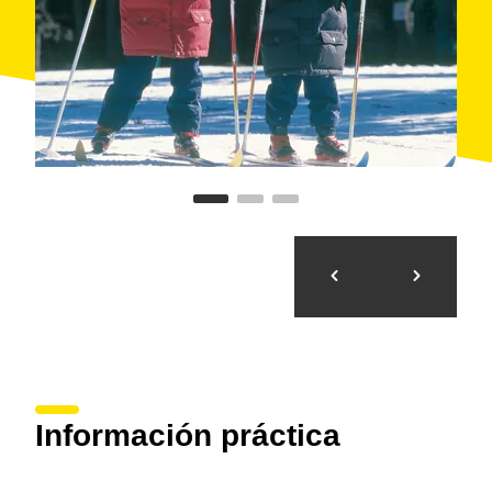
Además del esquí de fondo, en Sant Joan de l’Erm se
pueden llevar a cabo actividades como la
construcción de iglúes
,
orientación
,
raquetas de
nieve
y
telemark
. En verano también se pueden
practicar
senderismo
y
bicicleta de montaña
.
Información práctica