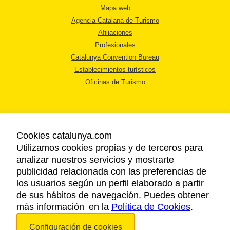
Mapa web
Agencia Catalana de Turismo
Afiliaciones
Profesionales
Catalunya Convention Bureau
Establecimientos turísticos
Oficinas de Turismo
Cookies catalunya.com
Utilizamos cookies propias y de terceros para
AVISO LEGAL
analizar nuestros servicios y mostrarte
POLÍTICA DE PRIVACIDAD
publicidad relacionada con las preferencias de
COOKIES
los usuarios según un perfil elaborado a partir
ACCESSIBILIDAD
de sus hábitos de navegación. Puedes obtener
más información en la
Política de Cookies
.
Copyright © 2026. Agencia Catalana de Turismo. Todos los derechos
Configuración de cookies