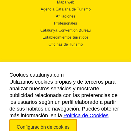
Mapa web
Agencia Catalana de Turismo
Afiliaciones
Profesionales
Catalunya Convention Bureau
Establecimientos turísticos
Oficinas de Turismo
Cookies catalunya.com
Utilizamos cookies propias y de terceros para
AVISO LEGAL
analizar nuestros servicios y mostrarte
POLÍTICA DE PRIVACIDAD
publicidad relacionada con las preferencias de
COOKIES
los usuarios según un perfil elaborado a partir
ACCESSIBILIDAD
de sus hábitos de navegación. Puedes obtener
más información en la
Política de Cookies
.
Copyright © 2026. Agencia Catalana de Turismo. Todos los derechos
Configuración de cookies