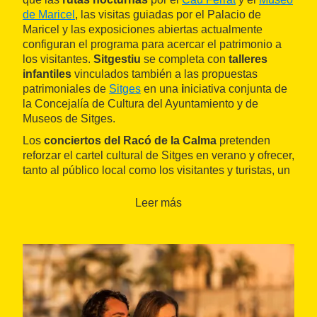
de Maricel
, las visitas guiadas por el Palacio de
Maricel y las exposiciones abiertas actualmente
configuran el programa para acercar el patrimonio a
los visitantes.
Sitgestiu
se completa con
talleres
infantiles
vinculados también a las propuestas
patrimoniales de
Sitges
en una
i
niciativa conjunta de
la Concejalía de Cultura del Ayuntamiento y de
Museos de Sitges.
Los
conciertos del Racó de la Calma
pretenden
reforzar el cartel cultural de Sitges en verano y ofrecer,
tanto al público local como los visitantes y turistas, un
programa conjunto de
música de cámara y canto,
que se complementa con otras propuestas, como el
Leer más
flamante
Festival Jardins de Terramar
impulsado por
la Concejalía de Cultura. Los conciertos del
ciclo
Clásica en el Racó de la Calma
recuperan el espíritu
del Ciclo de Conciertos de Verano, que había
organizado décadas atrás Juventudes Musicales.
Por su parte,
Nits blaves d'estiu
ofrece, durante los
meses de julio y agosto, visitas guiadas nocturnas por