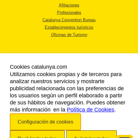
Afiliaciones
Profesionales
Catalunya Convention Bureau
Establecimientos turísticos
Oficinas de Turismo
Cookies catalunya.com
Utilizamos cookies propias y de terceros para
AVISO LEGAL
analizar nuestros servicios y mostrarte
POLÍTICA DE PRIVACIDAD
publicidad relacionada con las preferencias de
COOKIES
los usuarios según un perfil elaborado a partir
ACCESSIBILIDAD
de sus hábitos de navegación. Puedes obtener
más información en la
Política de Cookies
.
Copyright © 2026. Agencia Catalana de Turismo. Todos los derechos
Configuración de cookies
reservados.