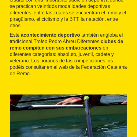
se practican veintidós modalidades deportivas
diferentes, entre las cuales se encuentran el remo y el
piragüismo, el ciclismo y la BTT, la natación, entre
otros.
Este
acontecimiento deportivo
también engloba el
tradicional Trofeo Pedro Abreu Diferentes
clubes de
remo compiten con sus embarcaciones
en
diferentes categorías: absoluto, juvenil, cadete y
veterano. Los horarios de las competiciones los
podéis consultar en el web de la Federación Catalana
de Remo.