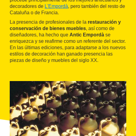
decoradores de
L'Empordà
, pero también del resto de
Cataluña o de Francia.
La presencia de profesionales de la
restauración y
conservación de bienes muebles
, así como de
diseñadores, ha hecho que
Antic Empordà
se
enriquezca y se reafirme como un referente del sector.
En las últimas ediciones, para adaptarse a los nuevos
estilos de decoración han ganado presencia las
piezas de diseño y muebles del siglo XX.