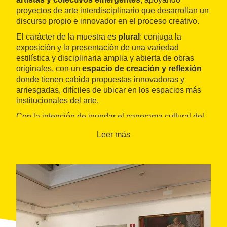
proyectos de arte interdisciplinario que desarrollan un
discurso propio e innovador en el proceso creativo.
El carácter de la muestra es
plural
: conjuga la
exposición y la presentación de una variedad
estilística y disciplinaria amplia y abierta de obras
originales, con un
espacio de creación y reflexión
donde tienen cabida propuestas innovadoras y
arriesgadas, difíciles de ubicar en los espacios más
institucionales del arte.
Con la intención de inundar el panorama cultural del
entorno en varias direcciones, la asociación inund'Art
Leer más
incide en los
centros de formación y promoción
(escuelas de arte, universidad, asociaciones y
entidades promotoras de arte), apoyando la
profesionalización del sector y fomentando el
intercambio de información y recursos.
La actividad de la asociación continúa durante el
resto del año con las exposiciones y las producciones
de los proyectos premiados y seleccionados en la