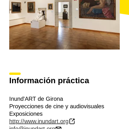
convocatoria para artistas de artes visuales.
Asimismo, Inund'Art va más allá de los espacios
reservados al arte, ampliando el ámbito de la muestra
con exposiciones e intervenciones artísticas en el
espacio público del centro urbano
, con la intención
generar un flujo de implicación y diálogo con el
público no especializado.
Información práctica
Inund'ART de Girona
Proyecciones de cine y audiovisuales
Exposiciones
http://www.inundart.org
info@inundart.org