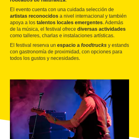
El evento cuenta con una cuidada selección de
artistas reconocidos
a nivel internacional y también
apoya a los
talentos locales emergentes
. Además
de la música, el festival ofrece
diversas actividades
como talleres, charlas e instalaciones artísticas.
El festival reserva un
espacio a
foodtrucks
y estands
con gastronomía de proximidad, con opciones para
todos los gustos y necesidades.