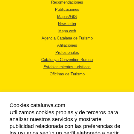
Recomendaciones
Publicaciones
Mapas/GIS
Newsletter
Mapa web
Agencia Catalana de Turismo
Afiliaciones
Profesionales
Catalunya Convention Bureau
Establecimientos turísticos
Oficinas de Turismo
Cookies catalunya.com
Utilizamos cookies propias y de terceros para
AVISO LEGAL
analizar nuestros servicios y mostrarte
POLÍTICA DE PRIVACIDAD
publicidad relacionada con las preferencias de
COOKIES
los usuarios según un perfil elaborado a partir