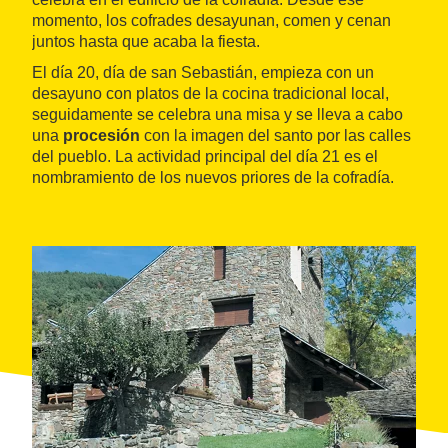
momento, los cofrades desayunan, comen y cenan
juntos hasta que acaba la fiesta.
El día 20, día de san Sebastián, empieza con un
desayuno con platos de la cocina tradicional local,
seguidamente se celebra una misa y se lleva a cabo
una
procesión
con la imagen del santo por las calles
del pueblo. La actividad principal del día 21 es el
nombramiento de los nuevos priores de la cofradía.