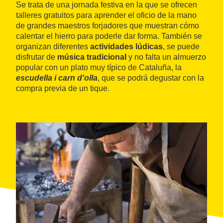
Se trata de una jornada festiva en la que se ofrecen
talleres gratuitos para aprender el oficio de la mano
de grandes maestros forjadores que muestran cómo
calentar el hierro para poderle dar forma. También se
organizan diferentes
actividades lúdicas
, se puede
disfrutar de
música tradicional
y no falta un almuerzo
popular con un plato muy típico de Cataluña, la
escudella i carn d'olla
, que se podrá degustar con la
compra previa de un tique.