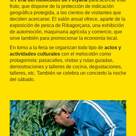
fruto, que dispone de la protección de indicación
geográfica protegida, a los cientos de visitantes que
deciden acercarse. El salón anual ofrece, aparte de la
exposición de pesca de Ribagorçana, una exhibición
de automoción, maquinaria agrícola y comercio, que
sirve también para promocionar la economía local.
En torno a la feria se organizan todo tipo de
actos y
actividades culturales
con el melocotón como
protagonista: pasacalles, visitas y rutas guiadas,
demostraciones y talleres de cocina, degustaciones,
talleres, etc. También se celebra un concierto la noche
del sábado.