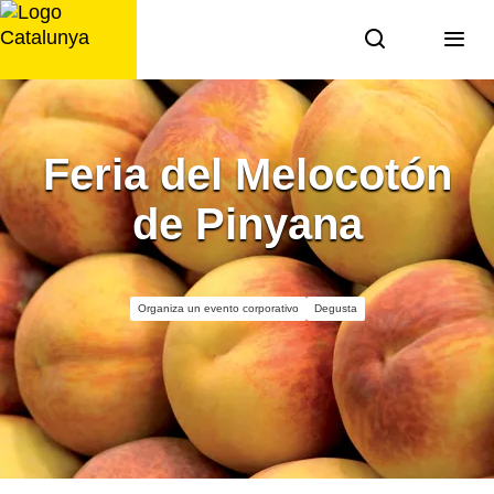
Saltar
al
contenido
Feria del Melocotón
de Pinyana
Organiza un evento corporativo
Degusta