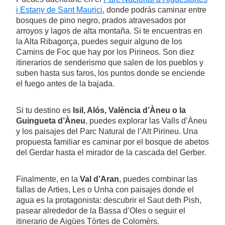
i Estany de Sant Maurici
, donde podrás caminar entre
bosques de pino negro, prados atravesados por
arroyos y lagos de alta montaña. Si te encuentras en
la Alta Ribagorça, puedes seguir alguno de los
Camins de Foc que hay por los Pirineos. Son diez
itinerarios de senderismo que salen de los pueblos y
suben hasta sus faros, los puntos donde se enciende
el fuego antes de la bajada.
Si tu destino es
Isil, Alós, València d’Àneu o la
Guingueta d’Àneu
, puedes explorar las Valls d’Àneu
y los paisajes del Parc Natural de l’Alt Pirineu. Una
propuesta familiar es caminar por el bosque de abetos
del Gerdar hasta el mirador de la cascada del Gerber.
Finalmente, en la
Val d’Aran
, puedes combinar las
fallas de Arties, Les o Unha con paisajes donde el
agua es la protagonista: descubrir el Saut deth Pish,
pasear alrededor de la Bassa d’Oles o seguir el
itinerario de Aigües Tòrtes de Colomèrs.