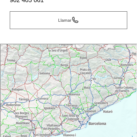
902 405 061
Llamar