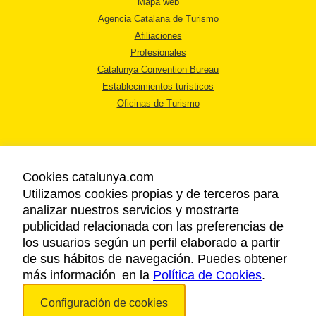
Mapa web
Agencia Catalana de Turismo
Afiliaciones
Profesionales
Catalunya Convention Bureau
Establecimientos turísticos
Oficinas de Turismo
Cookies catalunya.com
Utilizamos cookies propias y de terceros para
AVISO LEGAL
analizar nuestros servicios y mostrarte
POLÍTICA DE PRIVACIDAD
publicidad relacionada con las preferencias de
COOKIES
los usuarios según un perfil elaborado a partir
ACCESSIBILIDAD
de sus hábitos de navegación. Puedes obtener
más información en la
Política de Cookies
.
Copyright © 2026. Agencia Catalana de Turismo. Todos los derechos
Configuración de cookies